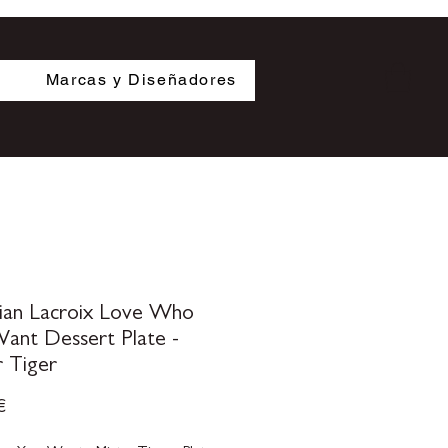
s
Marcas y Diseñadores
tian Lacroix Love Who
ant Dessert Plate -
r Tiger
Precio
€