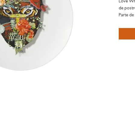
Love Who
de postre
Parte de
Christian
Platos d
YOU Want
para una
vajilla, 
estilo.
Diametr
En caja 