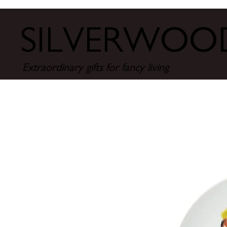
SILVERWO
Extraordinary gifts for fancy living