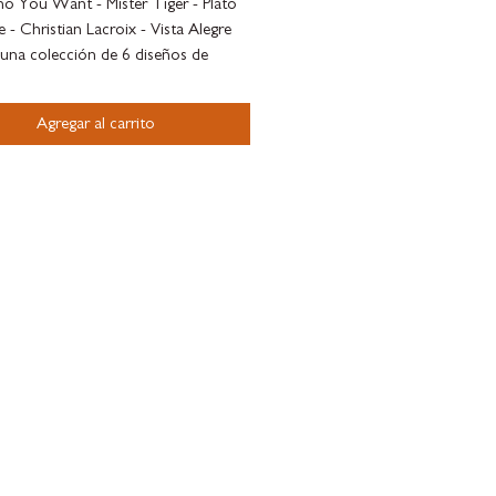
 You Want - Mister Tiger - Plato
 - Christian Lacroix - Vista Alegre
 una colección de 6 diseños de
 Lacroix para Vista Alegre.
e la icónica colección Love Who
Agregar al carrito
. Este plato es un final fantástico
 cena especial como parte de la
o simplemente para servir algo con
o 23cm
de regalo