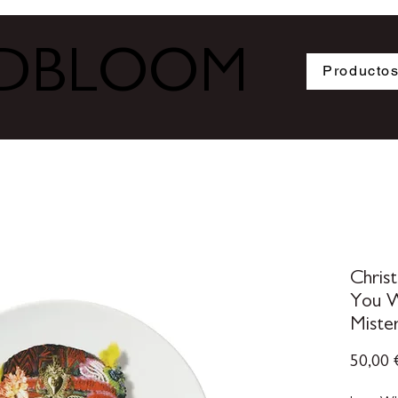
ODBLOOM
Producto
Chris
You W
Miste
50,00 