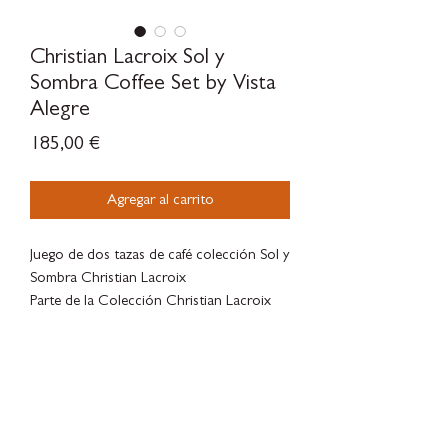
Christian Lacroix Sol y
Sombra Coffee Set by Vista
Alegre
Precio
185,00 €
Agregar al carrito
Juego de dos tazas de café colección Sol y
Sombra Christian Lacroix
Parte de la Colección Christian Lacroix
Sol y Sombra con pinceladas de rayas con
elementos dorados, platino y decoración
de mariposas ocultas en el interior. Esta
colección se puede combinar
SILVERWOODBLOOM
perfectamente en estilo con las otras
colecciones de Christian Lacroix.