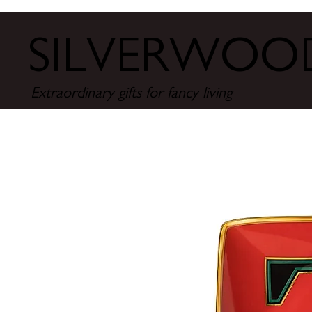
SILVERWO
Extraordinary gifts for fancy living